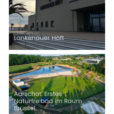
Ottensteiner Talsperre –
Simulation
Tiefenwasserbelüftung
Pumpenspeicher-Kraftwerk
FLOW – das temporäre
Freibad – urban swimming