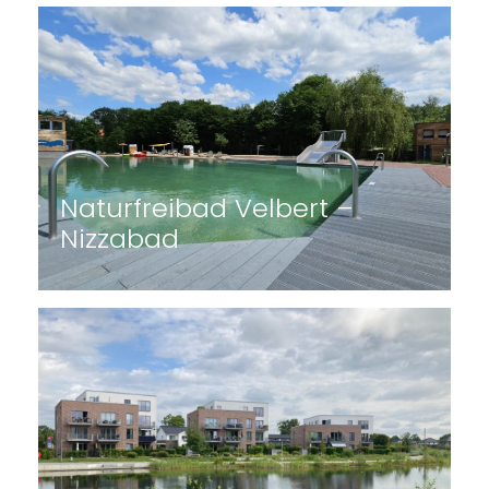
Der neue Eckermannpark in
Winsen (Luhe) mit
energieneutralem „Bio-
Freibad“