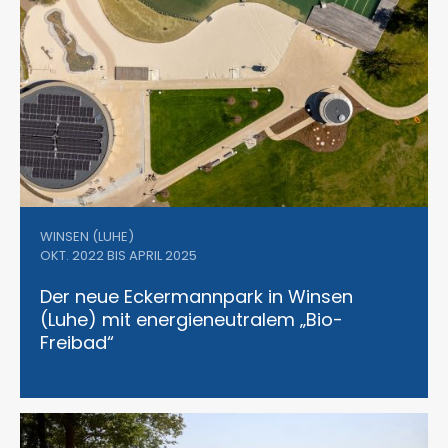
WINSEN (LUHE)
OKT. 2022 BIS APRIL 2025
Der neue Eckermannpark in Winsen
(Luhe) mit energieneutralem „Bio-
Freibad“