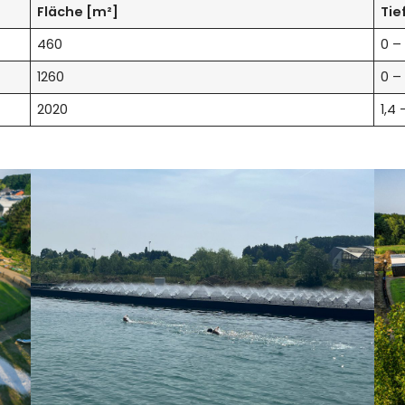
Fläche [m²]
Tie
460
0 –
1260
0 – 
2020
1,4 