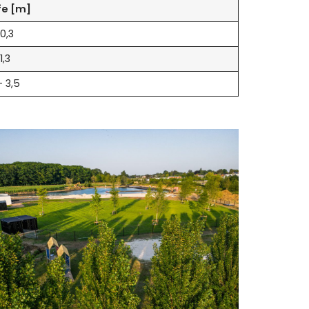
fe [m]
 0,3
1,3
– 3,5