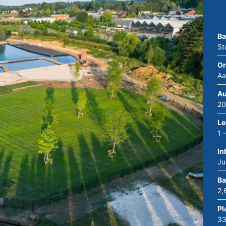
Ba
St
Or
Aa
Au
20
Le
1 
In
Ju
Ba
2,
Pl
33