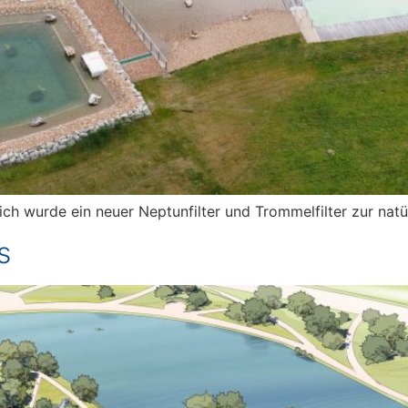
h wurde ein neuer Neptunfilter und Trommelfilter zur natü
s