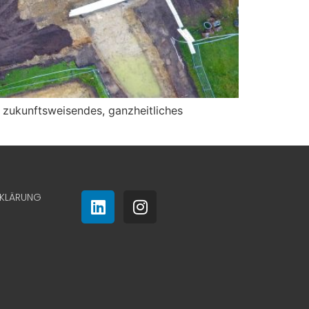
n zukunftsweisendes, ganzheitliches
RKLÄRUNG